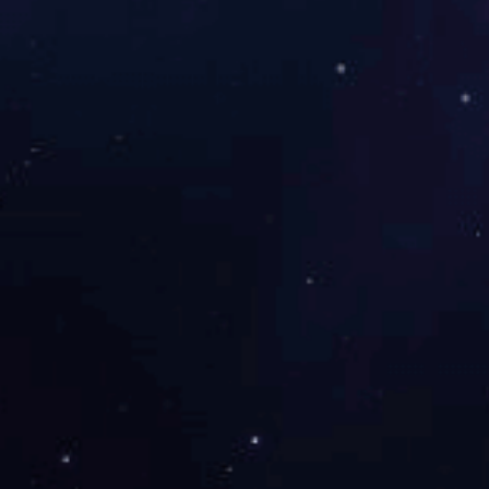
职业健康安全管理体系认证证书
新闻动态
库存查询
业务范围
质