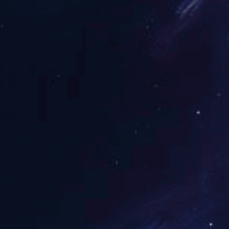
合格供应商