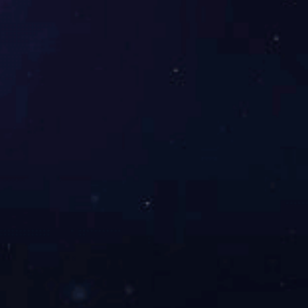
量管理
关于我们
联系我们